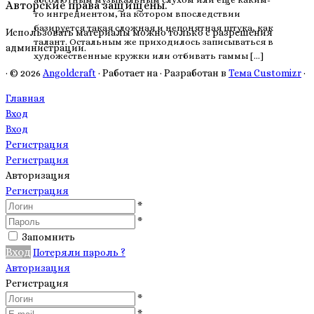
Авторские права защищены.
то ингредиентом, на котором впоследствии
базируется такая сложная и непонятная штука, как
Использовать материалы можно только с разрешения
талант. Остальным же приходилось записываться в
администрации.
художественные кружки или отбивать гаммы […]
·
© 2026
Angoldcraft
·
Работает на
·
Разработан в
Тема Customizr
·
Главная
Вход
Вход
Регистрация
Регистрация
Авторизация
Регистрация
*
*
Запомнить
Вход
Потеряли пароль ?
Авторизация
Регистрация
*
*