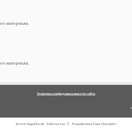
ого материала.
ого материала.
Политика конфиденциальности сайта
И
·
© 2026
Angoldcraft
·
Работает на
·
Разработан в
Тема Customizr
·